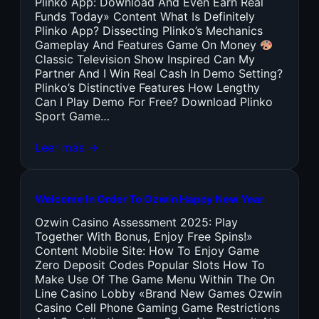
Plinko App: Download And Even Earn Real
Funds Today» Content What Is Definitely
Plinko App? Dissecting Plinko’s Mechanics
Gameplay And Features Game On Money
Classic Television Show Inspired Can My
Partner And I Win Real Cash In Demo Setting?
Plinko’s Distinctive Features How Lengthy
Can I Play Demo For Free? Download Plinko
Sport Game…
Leer más →
Welcome In Order To Ozwin Happy New Year
Ozwin Casino Assessment 2025: Play
Together With Bonus, Enjoy Free Spins!»
Content Mobile Site: How To Enjoy Game
Zero Deposit Codes Popular Slots How To
Make Use Of The Game Menu Within The On
Line Casino Lobby «Brand New Games Ozwin
Casino Cell Phone Gaming Game Restrictions