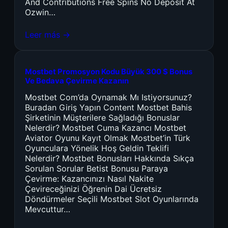
And Contributions Free Spins No Deposit At
Ozwin…
Leer más →
Mostbet Promosyon Kodu Büyük 300 $ Bonus
Ve Bedava Çevirme Kazanın
Mostbet Com’da Oynamak Mı Istiyorsunuz?
Buradan Giriş Yapın Content Mostbet Bahis
Şirketinin Müşterilere Sağladığı Bonuslar
Nelerdir? Mostbet Cuma Kazancı Mostbet
Aviator Oyunu Kayıt Olmak Mostbet’in Türk
Oyunculara Yönelik Hoş Geldin Teklifi
Nelerdir? Mostbet Bonusları Hakkında Sıkça
Sorulan Sorular Betist Bonusu Paraya
Çevirme: Kazancınızı Nasıl Nakite
Çevireceğinizi Öğrenin Dai Ücretsiz
Döndürmeler Seçili Mostbet Slot Oyunlarında
Mevcuttur…