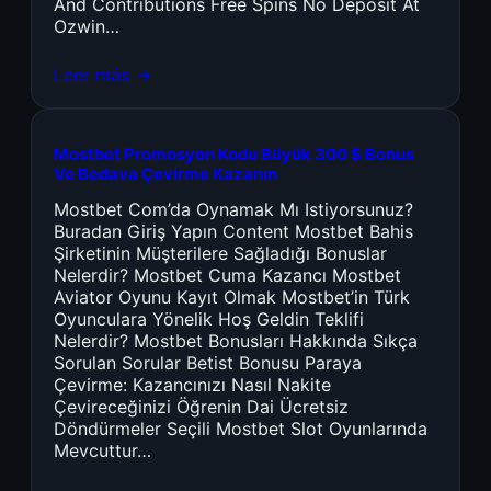
And Contributions Free Spins No Deposit At
Ozwin…
Leer más →
Mostbet Promosyon Kodu Büyük 300 $ Bonus
Ve Bedava Çevirme Kazanın
Mostbet Com’da Oynamak Mı Istiyorsunuz?
Buradan Giriş Yapın Content Mostbet Bahis
Şirketinin Müşterilere Sağladığı Bonuslar
Nelerdir? Mostbet Cuma Kazancı Mostbet
Aviator Oyunu Kayıt Olmak Mostbet’in Türk
Oyunculara Yönelik Hoş Geldin Teklifi
Nelerdir? Mostbet Bonusları Hakkında Sıkça
Sorulan Sorular Betist Bonusu Paraya
Çevirme: Kazancınızı Nasıl Nakite
Çevireceğinizi Öğrenin Dai Ücretsiz
Döndürmeler Seçili Mostbet Slot Oyunlarında
Mevcuttur…