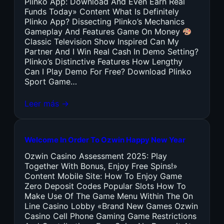
Plinko App: Download And Even Earn Real
Funds Today» Content What Is Definitely
Plinko App? Dissecting Plinko’s Mechanics
Gameplay And Features Game On Money
Classic Television Show Inspired Can My
Partner And I Win Real Cash In Demo Setting?
Plinko’s Distinctive Features How Lengthy
Can I Play Demo For Free? Download Plinko
Sport Game…
Leer más →
Welcome In Order To Ozwin Happy New Year
Ozwin Casino Assessment 2025: Play
Together With Bonus, Enjoy Free Spins!»
Content Mobile Site: How To Enjoy Game
Zero Deposit Codes Popular Slots How To
Make Use Of The Game Menu Within The On
Line Casino Lobby «Brand New Games Ozwin
Casino Cell Phone Gaming Game Restrictions