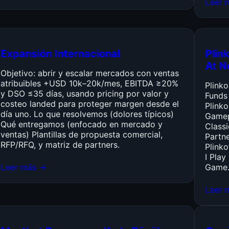
Leer 
Expansión Internacional
Plink
At N
Objetivo: abrir y escalar mercados con ventas
atribuibles +USD 10k–20k/mes, EBITDA ≥20%
Plink
y DSO ≤35 días, usando pricing por valor y
Funds
costeo landed para proteger margen desde el
Plinko
día uno. Lo que resolvemos (dolores típicos)
Gamep
Qué entregamos (enfocado en mercado y
Class
ventas) Plantillas de propuesta comercial,
Partn
RFP/RFQ, y matriz de partners.
Plinko
I Pla
Leer más →
Game
Leer 