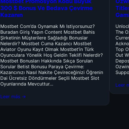
Mostbet Promosyon Kodu Büyük
Ozwi
300 $ Bonus Ve Bedava Çevirme
Titl
Kazanın
Gam
Mostbet Com’da Oynamak Mı Istiyorsunuz?
Unloc
Buradan Giriş Yapın Content Mostbet Bahis
The O
Şirketinin Müşterilere Sağladığı Bonuslar
Curre
Nelerdir? Mostbet Cuma Kazancı Mostbet
Ackno
Aviator Oyunu Kayıt Olmak Mostbet’in Türk
Top O
Oyunculara Yönelik Hoş Geldin Teklifi Nelerdir?
Out W
Mostbet Bonusları Hakkında Sıkça Sorulan
Depos
Sorular Betist Bonusu Paraya Çevirme:
Ozwin
Kazancınızı Nasıl Nakite Çevireceğinizi Öğrenin
Suppo
Dai Ücretsiz Döndürmeler Seçili Mostbet Slot
Oyunlarında Mevcuttur…
Leer 
Leer más →