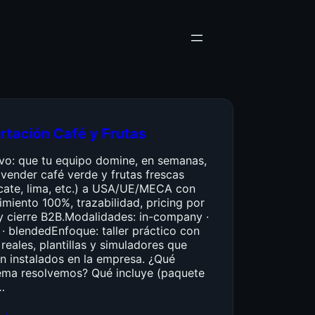
rtación Café y Frutas
ivo: que tu equipo domine, en semanas,
vender café verde y frutas frescas
cate, lima, etc.) a USA/UE/MECA con
miento 100%, trazabilidad, pricing por
y cierre B2B.Modalidades: in-company ·
 · blendedEnfoque: taller práctico con
reales, plantillas y simuladores que
n instalados en la empresa. ¿Qué
ema resolvemos? Qué incluye (paquete
…