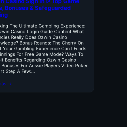
n Casino Sign In ᐉ Top Game
es, Bonuses & Safeguarded
ing
king The Ultimate Gambling Experience:
zwin Casino Login Guide Content What
ncies Really Does Ozwin Casino
wledge? Bonus Rounds: The Cherry On
f Your Gambling Experience Can I Funds
innings For Free Game Mode? Ways To
it Benefits Regarding Ozwin Casino
 Bonuses For Aussie Players Video Poker
rt Step A Few:…
más →