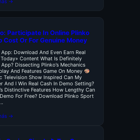
más →
o: Participate In Online Plinko
o Cost Or For Genuine Money
o App: Download And Even Earn Real
 Today» Content What Is Definitely
 App? Dissecting Plinko’s Mechanics
lay And Features Game On Money
ic Television Show Inspired Can My
er And I Win Real Cash In Demo Setting?
’s Distinctive Features How Lengthy Can
y Demo For Free? Download Plinko Sport
…
más →