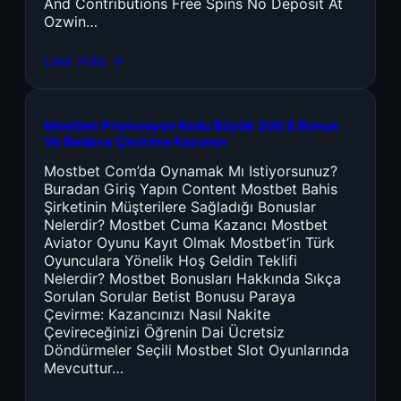
And Contributions Free Spins No Deposit At
Ozwin…
Leer más →
Mostbet Promosyon Kodu Büyük 300 $ Bonus
Ve Bedava Çevirme Kazanın
Mostbet Com’da Oynamak Mı Istiyorsunuz?
Buradan Giriş Yapın Content Mostbet Bahis
Şirketinin Müşterilere Sağladığı Bonuslar
Nelerdir? Mostbet Cuma Kazancı Mostbet
Aviator Oyunu Kayıt Olmak Mostbet’in Türk
Oyunculara Yönelik Hoş Geldin Teklifi
Nelerdir? Mostbet Bonusları Hakkında Sıkça
Sorulan Sorular Betist Bonusu Paraya
Çevirme: Kazancınızı Nasıl Nakite
Çevireceğinizi Öğrenin Dai Ücretsiz
Döndürmeler Seçili Mostbet Slot Oyunlarında
Mevcuttur…