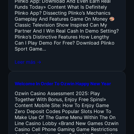
Plinko App: Download And Even Earn Real
Funds Today» Content What Is Definitely
Plinko App? Dissecting Plinko’s Mechanics
Gameplay And Features Game On Money
Classic Television Show Inspired Can My
Partner And I Win Real Cash In Demo Setting?
Plinko’s Distinctive Features How Lengthy
Can I Play Demo For Free? Download Plinko
Sport Game…
Leer más →
Welcome In Order To Ozwin Happy New Year
Ozwin Casino Assessment 2025: Play
Together With Bonus, Enjoy Free Spins!»
Content Mobile Site: How To Enjoy Game
Zero Deposit Codes Popular Slots How To
Make Use Of The Game Menu Within The On
Line Casino Lobby «Brand New Games Ozwin
Casino Cell Phone Gaming Game Restrictions