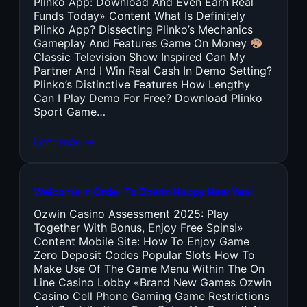
Plinko App: Download And Even Earn Real
Funds Today» Content What Is Definitely
Plinko App? Dissecting Plinko’s Mechanics
Gameplay And Features Game On Money
Classic Television Show Inspired Can My
Partner And I Win Real Cash In Demo Setting?
Plinko’s Distinctive Features How Lengthy
Can I Play Demo For Free? Download Plinko
Sport Game…
Leer más →
Welcome In Order To Ozwin Happy New Year
Ozwin Casino Assessment 2025: Play
Together With Bonus, Enjoy Free Spins!»
Content Mobile Site: How To Enjoy Game
Zero Deposit Codes Popular Slots How To
Make Use Of The Game Menu Within The On
Line Casino Lobby «Brand New Games Ozwin
Casino Cell Phone Gaming Game Restrictions