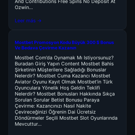
And Contributions Free Spins No Deposit At
Ozwin…
Leer más →
Mostbet Promosyon Kodu Büyük 300 $ Bonus
Ve Bedava Çevirme Kazanın
Mostbet Com’da Oynamak Mı Istiyorsunuz?
Buradan Giriş Yapın Content Mostbet Bahis
Şirketinin Müşterilere Sağladığı Bonuslar
Nelerdir? Mostbet Cuma Kazancı Mostbet
Aviator Oyunu Kayıt Olmak Mostbet’in Türk
Oyunculara Yönelik Hoş Geldin Teklifi
Nelerdir? Mostbet Bonusları Hakkında Sıkça
Sorulan Sorular Betist Bonusu Paraya
Çevirme: Kazancınızı Nasıl Nakite
Çevireceğinizi Öğrenin Dai Ücretsiz
Döndürmeler Seçili Mostbet Slot Oyunlarında
Mevcuttur…