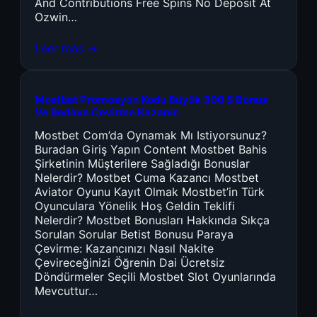
And Contributions Free Spins No Deposit At
Ozwin…
Leer más →
Mostbet Promosyon Kodu Büyük 300 $ Bonus
Ve Bedava Çevirme Kazanın
Mostbet Com’da Oynamak Mı Istiyorsunuz?
Buradan Giriş Yapın Content Mostbet Bahis
Şirketinin Müşterilere Sağladığı Bonuslar
Nelerdir? Mostbet Cuma Kazancı Mostbet
Aviator Oyunu Kayıt Olmak Mostbet’in Türk
Oyunculara Yönelik Hoş Geldin Teklifi
Nelerdir? Mostbet Bonusları Hakkında Sıkça
Sorulan Sorular Betist Bonusu Paraya
Çevirme: Kazancınızı Nasıl Nakite
Çevireceğinizi Öğrenin Dai Ücretsiz
Döndürmeler Seçili Mostbet Slot Oyunlarında
Mevcuttur…