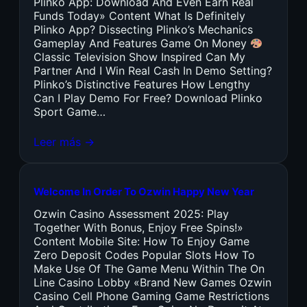
Plinko App: Download And Even Earn Real
Funds Today» Content What Is Definitely
Plinko App? Dissecting Plinko’s Mechanics
Gameplay And Features Game On Money
Classic Television Show Inspired Can My
Partner And I Win Real Cash In Demo Setting?
Plinko’s Distinctive Features How Lengthy
Can I Play Demo For Free? Download Plinko
Sport Game…
Leer más →
Welcome In Order To Ozwin Happy New Year
Ozwin Casino Assessment 2025: Play
Together With Bonus, Enjoy Free Spins!»
Content Mobile Site: How To Enjoy Game
Zero Deposit Codes Popular Slots How To
Make Use Of The Game Menu Within The On
Line Casino Lobby «Brand New Games Ozwin
Casino Cell Phone Gaming Game Restrictions