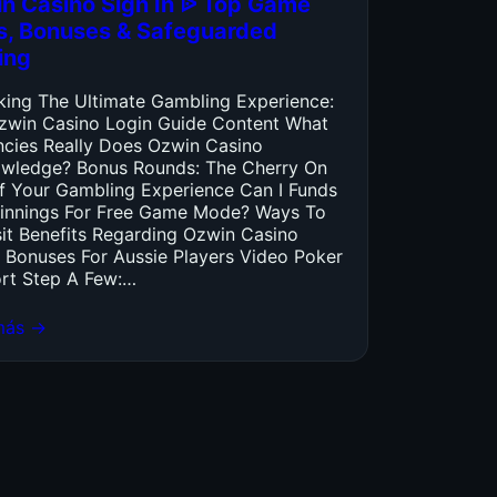
n Casino Sign In ᐉ Top Game
es, Bonuses & Safeguarded
ing
king The Ultimate Gambling Experience:
zwin Casino Login Guide Content What
ncies Really Does Ozwin Casino
wledge? Bonus Rounds: The Cherry On
f Your Gambling Experience Can I Funds
innings For Free Game Mode? Ways To
it Benefits Regarding Ozwin Casino
 Bonuses For Aussie Players Video Poker
rt Step A Few:…
más →