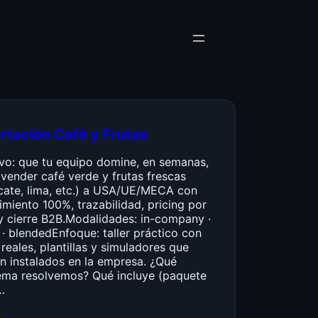
rtación Café y Frutas
ivo: que tu equipo domine, en semanas,
vender café verde y frutas frescas
cate, lima, etc.) a USA/UE/MECA con
miento 100%, trazabilidad, pricing por
y cierre B2B.Modalidades: in-company ·
 · blendedEnfoque: taller práctico con
reales, plantillas y simuladores que
n instalados en la empresa. ¿Qué
ema resolvemos? Qué incluye (paquete
…