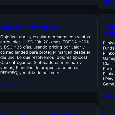
Leer 
Expansión Internacional
Plink
At N
Objetivo: abrir y escalar mercados con ventas
atribuibles +USD 10k–20k/mes, EBITDA ≥20%
Plink
y DSO ≤35 días, usando pricing por valor y
Funds
costeo landed para proteger margen desde el
Plinko
día uno. Lo que resolvemos (dolores típicos)
Gamep
Qué entregamos (enfocado en mercado y
Class
ventas) Plantillas de propuesta comercial,
Partn
RFP/RFQ, y matriz de partners.
Plinko
I Pla
Leer más →
Game
Leer 