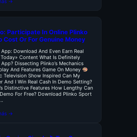
más →
o: Participate In Online Plinko
o Cost Or For Genuine Money
o App: Download And Even Earn Real
 Today» Content What Is Definitely
 App? Dissecting Plinko’s Mechanics
lay And Features Game On Money
ic Television Show Inspired Can My
er And I Win Real Cash In Demo Setting?
’s Distinctive Features How Lengthy Can
y Demo For Free? Download Plinko Sport
…
más →