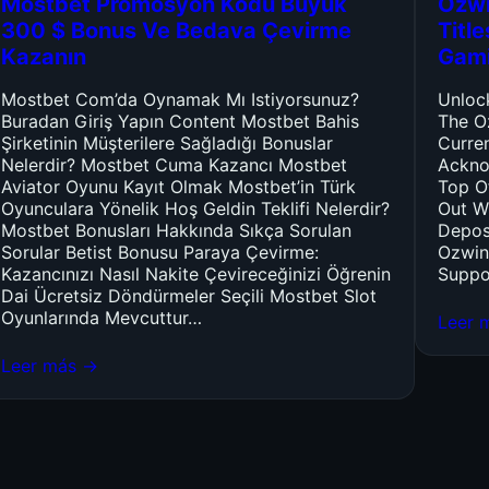
Mostbet Promosyon Kodu Büyük
Ozwi
300 $ Bonus Ve Bedava Çevirme
Titl
Kazanın
Gam
Mostbet Com’da Oynamak Mı Istiyorsunuz?
Unloc
Buradan Giriş Yapın Content Mostbet Bahis
The O
Şirketinin Müşterilere Sağladığı Bonuslar
Curre
Nelerdir? Mostbet Cuma Kazancı Mostbet
Ackno
Aviator Oyunu Kayıt Olmak Mostbet’in Türk
Top O
Oyunculara Yönelik Hoş Geldin Teklifi Nelerdir?
Out W
Mostbet Bonusları Hakkında Sıkça Sorulan
Depos
Sorular Betist Bonusu Paraya Çevirme:
Ozwin
Kazancınızı Nasıl Nakite Çevireceğinizi Öğrenin
Suppo
Dai Ücretsiz Döndürmeler Seçili Mostbet Slot
Oyunlarında Mevcuttur…
Leer 
Leer más →