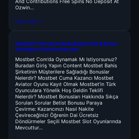
And Contributions Free Spins No Deposit At
Ozwin…
Leer más →
Mostbet Promosyon Kodu Büyük 300 $ Bonus
Ve Bedava Çevirme Kazanın
Mostbet Com’da Oynamak Mı Istiyorsunuz?
Buradan Giriş Yapın Content Mostbet Bahis
Şirketinin Müşterilere Sağladığı Bonuslar
Nelerdir? Mostbet Cuma Kazancı Mostbet
Aviator Oyunu Kayıt Olmak Mostbet’in Türk
Oyunculara Yönelik Hoş Geldin Teklifi
Nelerdir? Mostbet Bonusları Hakkında Sıkça
Sorulan Sorular Betist Bonusu Paraya
Çevirme: Kazancınızı Nasıl Nakite
Çevireceğinizi Öğrenin Dai Ücretsiz
Döndürmeler Seçili Mostbet Slot Oyunlarında
Mevcuttur…