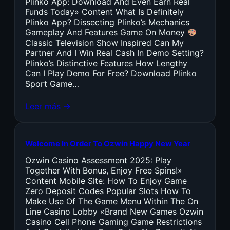
Plinko App: Download And Even Earn Real
Funds Today» Content What Is Definitely
Plinko App? Dissecting Plinko’s Mechanics
Gameplay And Features Game On Money
Classic Television Show Inspired Can My
Partner And I Win Real Cash In Demo Setting?
Plinko’s Distinctive Features How Lengthy
Can I Play Demo For Free? Download Plinko
Sport Game…
Leer más →
Welcome In Order To Ozwin Happy New Year
Ozwin Casino Assessment 2025: Play
Together With Bonus, Enjoy Free Spins!»
Content Mobile Site: How To Enjoy Game
Zero Deposit Codes Popular Slots How To
Make Use Of The Game Menu Within The On
Line Casino Lobby «Brand New Games Ozwin
Casino Cell Phone Gaming Game Restrictions